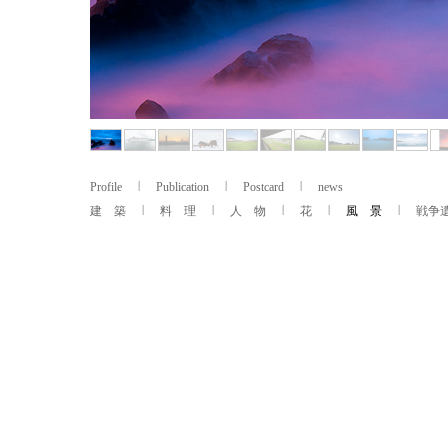
Profile
Publication
Postcard
news
建 築
料 理
人 物
花
風 景
戦争