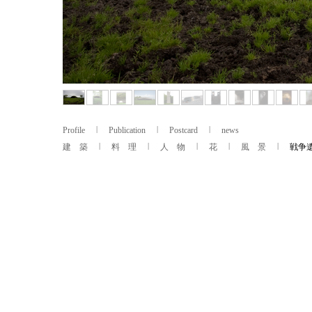
Profile
Publication
Postcard
news
建 築
料 理
人 物
花
風 景
戦争